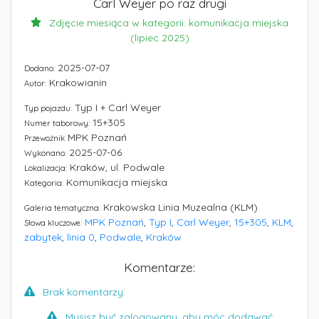
Carl Weyer po raz drugi
Zdjęcie miesiąca w kategorii: komunikacja miejska
(lipiec 2025)
2025-07-07
Dodano:
Krakowianin
Autor:
Typ I + Carl Weyer
Typ pojazdu:
15+305
Numer taborowy:
MPK Poznań
Przewoźnik
2025-07-06
Wykonano:
Kraków, ul. Podwale
Lokalizacja:
Komunikacja miejska
Kategoria:
Krakowska Linia Muzealna (KLM)
Galeria tematyczna:
MPK Poznań
,
Typ I
,
Carl Weyer
,
15+305
,
KLM
,
Słowa kluczowe:
zabytek
,
linia 0
,
Podwale
,
Kraków
Komentarze:
Brak komentarzy.
Musisz być zalogowany, aby móc dodawać