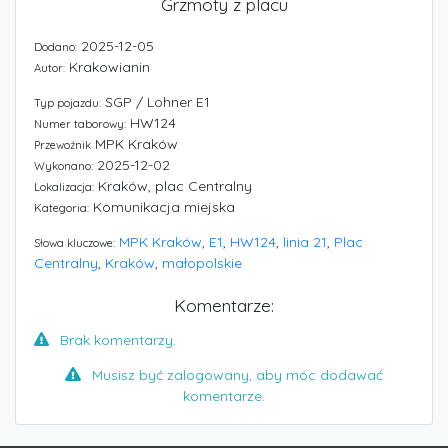
Grzmoty z placu
2025-12-05
Dodano:
Krakowianin
Autor:
SGP / Lohner E1
Typ pojazdu:
HW124
Numer taborowy:
MPK Kraków
Przewoźnik
2025-12-02
Wykonano:
Kraków, plac Centralny
Lokalizacja:
Komunikacja miejska
Kategoria:
MPK Kraków
,
E1
,
HW124
,
linia 21
,
Plac
Słowa kluczowe:
Centralny
,
Kraków
,
małopolskie
Komentarze:
Brak komentarzy.
Musisz być zalogowany, aby móc dodawać
komentarze.