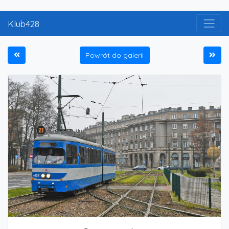
Klub428
Powrót do galerii