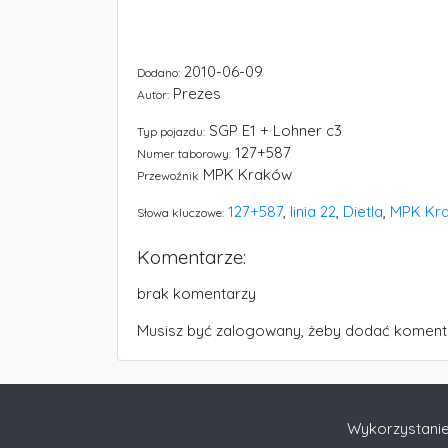
2010-06-09
Dodano:
Prezes
Autor:
SGP E1 + Lohner c3
Typ pojazdu:
127+587
Numer taborowy:
MPK Kraków
Przewoźnik
127+587
,
linia 22
,
Dietla
,
MPK Kr
Słowa kluczowe:
Komentarze:
brak komentarzy
Musisz być zalogowany, żeby dodać koment
Wykorzystanie