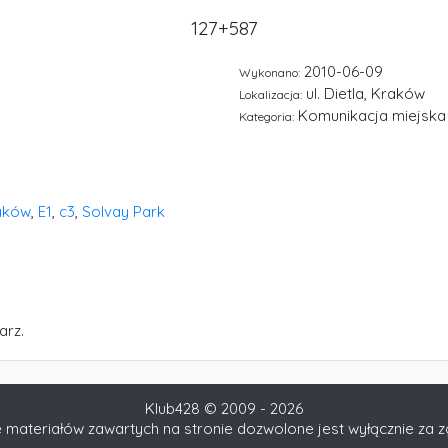
127+587
2010-06-09
Wykonano:
ul. Dietla, Kraków
Lokalizacja:
Komunikacja miejska
Kategoria:
aków
,
E1
,
c3
,
Solvay Park
arz.
Klub428 © 2009 - 2026
 materiałów zawartych na stronie dozwolone jest wyłącznie za 