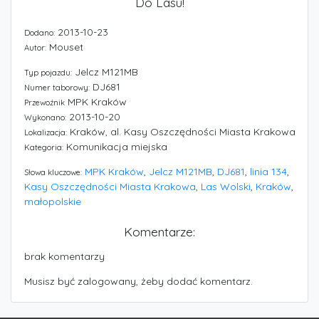
Do Lasu!
2013-10-23
Dodano:
Mouset
Autor:
Jelcz M121MB
Typ pojazdu:
DJ681
Numer taborowy:
MPK Kraków
Przewoźnik
2013-10-20
Wykonano:
Kraków, al. Kasy Oszczędności Miasta Krakowa
Lokalizacja:
Komunikacja miejska
Kategoria:
MPK Kraków
,
Jelcz M121MB
,
DJ681
,
linia 134
,
Słowa kluczowe:
Kasy Oszczędności Miasta Krakowa
,
Las Wolski
,
Kraków
,
małopolskie
Komentarze:
brak komentarzy
Musisz być zalogowany, żeby dodać komentarz.