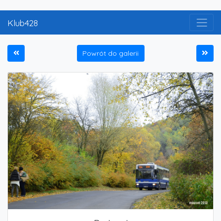
Klub428
Powrót do galerii