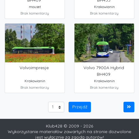
mouset
Krakowianin
Brak komentarzy
Brak komentarzy
Volvoimpresje
Volvo 7900A Hybrid
BH409
Krakowianin
Krakowianin
Brak komentarzy
Brak komentarzy
Klub428 © 2009 - 2026
Wykorzystanie materiałów zawartych na stronie dozwolone
jest wyłącznie za zgodą autorów!